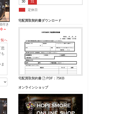
30
31
定休日
宅配買取契約書ダウンロード
箱付き
０～
一覧へ
『思
でも
いま
宅配買取契約書
PDF：75KB
オンラインショップ