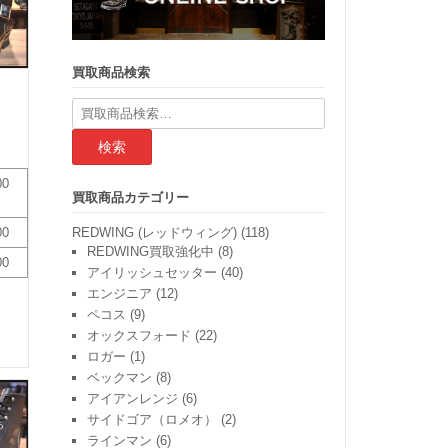
買取商品検索
検
索
結
果:
00
買取商品カテゴリー
REDWING (レッドウィング)
(118)
00
REDWING買取強化中
(8)
00
アイリッシュセッター
(40)
エンジニア
(12)
ペコス
(9)
オックスフォード
(22)
ロガー
(1)
ベックマン
(8)
アイアンレンジ
(6)
サイドゴア（ロメオ）
(2)
ラインマン
(6)