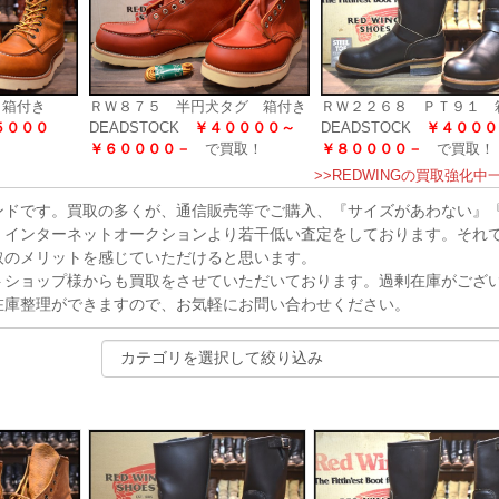
 箱付き
ＲＷ８７５ 半円犬タグ 箱付き
ＲＷ２２６８ ＰＴ９１ 
５０００
DEADSTOCK
￥４００００～
DEADSTOCK
￥４０００
￥６００００－
で買取！
￥８００００－
で買取！
>>REDWINGの買取強化中
ドです。買取の多くが、通信販売等でご購入、『サイズがあわない』
。インターネットオークションより若干低い査定をしております。それ
取のメリットを感じていただけると思います。
ショップ様からも買取をさせていただいております。過剰在庫がござ
在庫整理ができますので、お気軽にお問い合わせください。