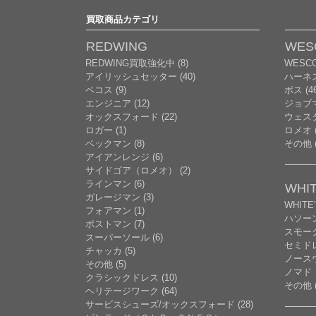
買取商品カテゴリ
REDWING
WES
REDWING買取強化中 (8)
WESC
アイリッシュセッター (40)
ハーネ
ペコス (9)
ボス (46
エンジニア (12)
ジョブマ
オックスフォード (22)
ウェスタ
ロガー (1)
ロメオ (
ベックマン (8)
その他 (
アイアンレンジ (6)
サイドゴア（ロメオ） (2)
ラインマン (6)
WHIT
ガレージマン (3)
WHITE
フォアマン (1)
ハソー
ポストマン (7)
スモーク
スーパーソール (6)
セミドレ
チャッカ (5)
ノースウ
その他 (5)
ノマド
クラシックドレス (10)
その他 (
ヘリテージワーク (64)
サービスシューズ/オックスフォード (28)