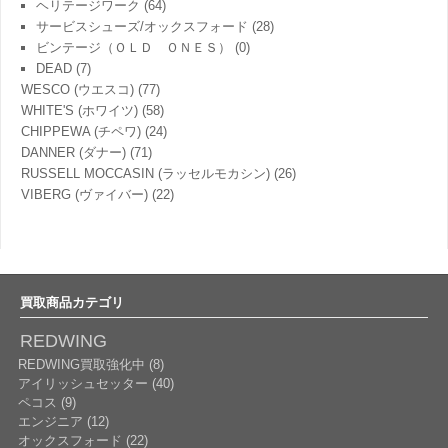
ヘリテージワーク
(64)
サービスシューズ/オックスフォード
(28)
ビンテージ（ＯＬＤ ＯＮＥＳ）
(0)
DEAD
(7)
WESCO (ウエスコ)
(77)
WHITE'S (ホワイツ)
(58)
CHIPPEWA (チペワ)
(24)
DANNER (ダナー)
(71)
RUSSELL MOCCASIN (ラッセルモカシン)
(26)
VIBERG (ヴァイバー)
(22)
買取商品カテゴリ
REDWING
REDWING買取強化中 (8)
アイリッシュセッター (40)
ペコス (9)
エンジニア (12)
オックスフォード (22)