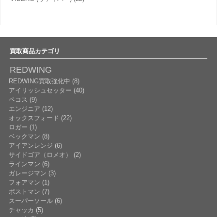
買取商品カテゴリ
REDWING
REDWING買取強化中 (8)
アイリッシュセッター (40)
ペコス (9)
エンジニア (12)
オックスフォード (22)
ロガー (1)
ベックマン (8)
アイアンレンジ (6)
サイドゴア（ロメオ） (2)
ラインマン (6)
ガレージマン (3)
フォアマン (1)
ポストマン (7)
スーパーソール (6)
チャッカ (5)