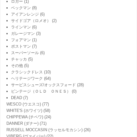
ロガー
(1)
ベックマン
(8)
アイアンレンジ
(6)
サイドゴア（ロメオ）
(2)
ラインマン
(6)
ガレージマン
(3)
フォアマン
(1)
ポストマン
(7)
スーパーソール
(6)
チャッカ
(5)
その他
(5)
クラシックドレス
(10)
ヘリテージワーク
(64)
サービスシューズ/オックスフォード
(28)
ビンテージ（ＯＬＤ ＯＮＥＳ）
(0)
DEAD
(7)
WESCO (ウエスコ)
(77)
WHITE'S (ホワイツ)
(58)
CHIPPEWA (チペワ)
(24)
DANNER (ダナー)
(71)
RUSSELL MOCCASIN (ラッセルモカシン)
(26)
VIBERG (ヴァイバー)
(22)