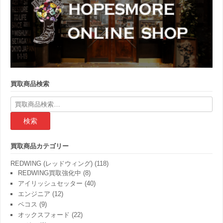
買取商品検索
検
索
結
果:
買取商品カテゴリー
REDWING (レッドウィング)
(118)
REDWING買取強化中
(8)
アイリッシュセッター
(40)
エンジニア
(12)
ペコス
(9)
オックスフォード
(22)