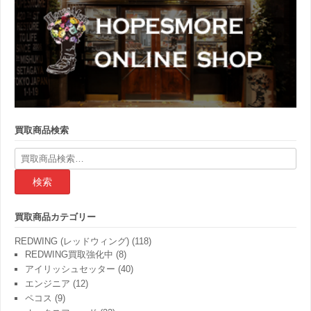
買取商品検索
検
索
結
果:
買取商品カテゴリー
REDWING (レッドウィング)
(118)
REDWING買取強化中
(8)
アイリッシュセッター
(40)
エンジニア
(12)
ペコス
(9)