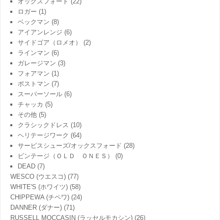
オックスフォード
(22)
ロガー
(1)
ベックマン
(8)
アイアンレンジ
(6)
サイドゴア（ロメオ）
(2)
ラインマン
(6)
ガレージマン
(3)
フォアマン
(1)
ポストマン
(7)
スーパーソール
(6)
チャッカ
(5)
その他
(5)
クラシックドレス
(10)
ヘリテージワーク
(64)
サービスシューズ/オックスフォード
(28)
ビンテージ（ＯＬＤ ＯＮＥＳ）
(0)
DEAD
(7)
WESCO (ウエスコ)
(77)
WHITE'S (ホワイツ)
(58)
CHIPPEWA (チペワ)
(24)
DANNER (ダナー)
(71)
RUSSELL MOCCASIN (ラッセルモカシン)
(26)