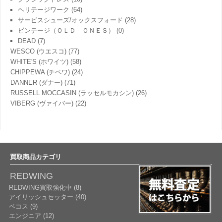
ヘリテージワーク
(64)
サービスシューズ/オックスフォード
(28)
ビンテージ（ＯＬＤ ＯＮＥＳ）
(0)
DEAD
(7)
WESCO (ウエスコ)
(77)
WHITE'S (ホワイツ)
(58)
CHIPPEWA (チペワ)
(24)
DANNER (ダナー)
(71)
RUSSELL MOCCASIN (ラッセルモカシン)
(26)
VIBERG (ヴァイバー)
(22)
買取商品カテゴリ
REDWING
REDWING買取強化中 (8)
アイリッシュセッター (40)
ペコス (9)
エンジニア (12)