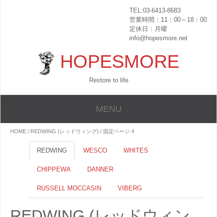
TEL:03-6413-8683
営業時間：11：00～18：00
定休日：月曜
info@hopesmore.net
HOPESMORE
Restore to life
MENU
HOME
/ REDWING (レッドウィング) / 固定ページ 4
REDWING
WESCO
WHITES
CHIPPEWA
DANNER
RUSSELL MOCCASIN
VIBERG
REDWING (レッドウィン