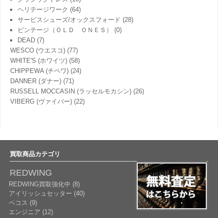
ヘリテージワーク
(64)
サービスシューズ/オックスフォード
(28)
ビンテージ（ＯＬＤ ＯＮＥＳ）
(0)
DEAD
(7)
WESCO (ウエスコ)
(77)
WHITE'S (ホワイツ)
(58)
CHIPPEWA (チペワ)
(24)
DANNER (ダナー)
(71)
RUSSELL MOCCASIN (ラッセルモカシン)
(26)
VIBERG (ヴァイバー)
(22)
買取商品カテゴリ
REDWING
REDWING買取強化中 (8)
アイリッシュセッター (40)
ペコス (9)
エンジニア (12)