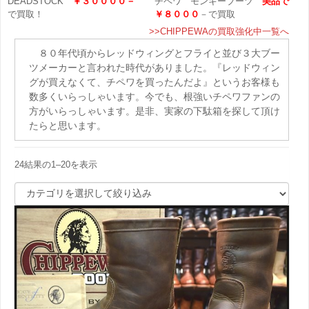
DEADSTOCK
￥３００００－
チペワ モンキーブーツ
美品で
で買取！
￥８０００
－で買取
>>CHIPPEWAの買取強化中一覧へ
８０年代頃からレッドウィングとフライと並び３大ブー
ツメーカーと言われた時代がありました。『レッドウィン
グが買えなくて、チペワを買ったんだよ』というお客様も
数多くいらっしゃいます。今でも、根強いチペワファンの
方がいらっしゃいます。是非、実家の下駄箱を探して頂け
たらと思います。
24結果の1–20を表示