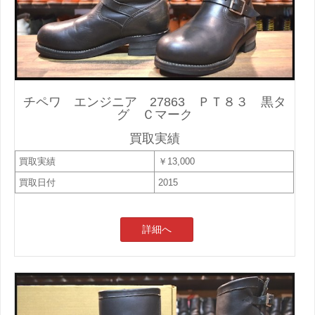
チペワ エンジニア 27863 ＰＴ８３ 黒タ
グ Ｃマーク
買取実績
買取実績
￥13,000
買取日付
2015
詳細へ