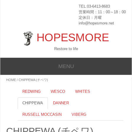
TEL:03-6413-8683
営業時間：11：00～18：00
定休日：月曜
info@hopesmore.net
HOPESMORE
Restore to life
MENU
HOME
/ CHIPPEWA (チペワ)
REDWING
WESCO
WHITES
CHIPPEWA
DANNER
RUSSELL MOCCASIN
VIBERG
CHIPPEWA (チペワ)