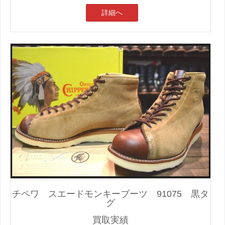
詳細へ
チペワ スエードモンキーブーツ 91075 黒タ
グ
買取実績