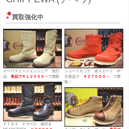
買取強化中
チペワスエードエンジニア 現行
ショートモック 赤スエード 中
品
美品で￥１２０００
ーで買取
古美品で
￥２７０００－
で買
取！
ＰＴ８３ Ｃマーク 箱付き