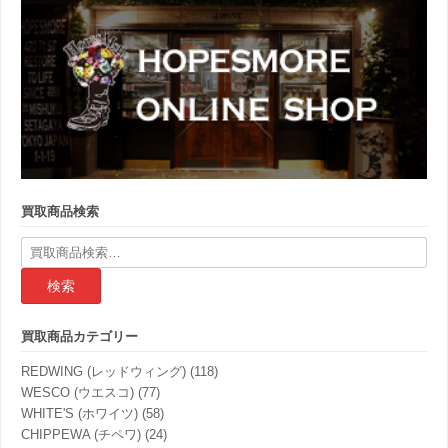
買取商品検索
検
索
結
果:
買取商品カテゴリー
REDWING (レッドウィング)
(118)
WESCO (ウエスコ)
(77)
WHITE'S (ホワイツ)
(58)
CHIPPEWA (チペワ)
(24)