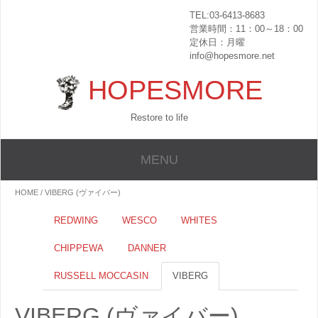
TEL:03-6413-8683
営業時間：11：00～18：00
定休日：月曜
info@hopesmore.net
HOPESMORE
Restore to life
MENU
HOME
/ VIBERG (ヴァイバー)
REDWING
WESCO
WHITES
CHIPPEWA
DANNER
RUSSELL MOCCASIN
VIBERG
VIBERG (ヴァイバー)