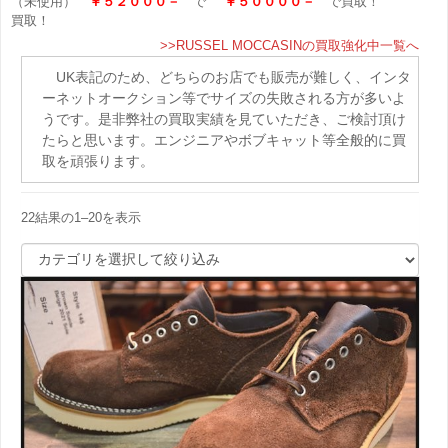
（未使用）
￥５２０００－
で
￥５００００－
で買取！
買取！
>>RUSSEL MOCCASINの買取強化中一覧へ
UK表記のため、どちらのお店でも販売が難しく、インタ
ーネットオークション等でサイズの失敗される方が多いよ
うです。是非弊社の買取実績を見ていただき、ご検討頂け
たらと思います。エンジニアやボブキャット等全般的に買
取を頑張ります。
22結果の1–20を表示