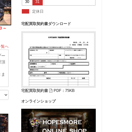
30
31
定休日
宅配買取契約書ダウンロード
０～
一覧へ
ブー
討頂
きま
宅配買取契約書
PDF：75KB
オンラインショップ