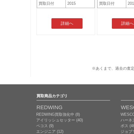
買取日付
2015
買取日付
20
詳細へ
詳細へ
※あくまで、過去の査定
買取商品カテゴリ
REDWING
WES
REDWING買取強化中 (8)
WESC
アイリッシュセッター (40)
ハーネ
ペコス (9)
ボス (46
エンジニア (12)
ジョブマ