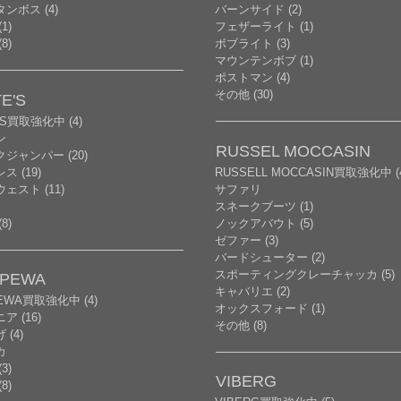
ンボス (4)
バーンサイド (2)
1)
フェザーライト (1)
8)
ボブライト (3)
マウンテンボブ (1)
ポストマン (4)
その他 (30)
E'S
'S買取強化中 (4)
ン
RUSSEL MOCCASIN
ジャンパー (20)
ス (19)
RUSSELL MOCCASIN買取強化中 (
ェスト (11)
サファリ
スネークブーツ (1)
8)
ノックアバウト (5)
ゼファー (3)
バードシューター (2)
スポーティングクレーチャッカ (5)
PPEWA
キャバリエ (2)
PEWA買取強化中 (4)
オックスフォード (1)
ア (16)
その他 (8)
(4)
カ
3)
VIBERG
8)