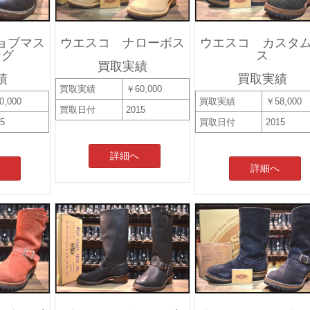
ョブマス
ウエスコ ナローボス
ウエスコ カスタ
ング
ス
買取実績
績
買取実績
買取実績
￥60,000
0,000
買取実績
￥58,000
買取日付
2015
15
買取日付
2015
詳細へ
詳細へ