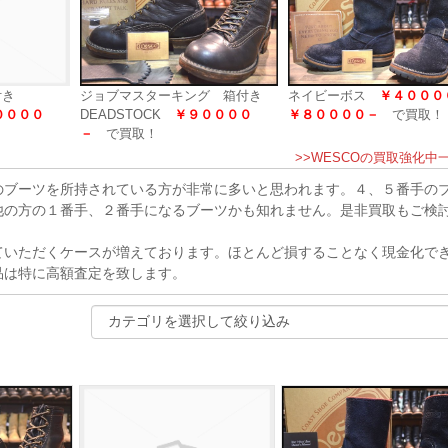
付き
ジョブマスターキング 箱付き
ネイビーボス
￥４０００
００００
DEADSTOCK
￥９００００
￥８００００－
で買取！
－
で買取！
>>WESCOの買取強化中
ブーツを所持されている方が非常に多いと思われます。４、５番手の
他の方の１番手、２番手になるブーツかも知れません。是非買取もご検
いただくケースが増えております。ほとんど損することなく現金化で
品は特に高額査定を致します。