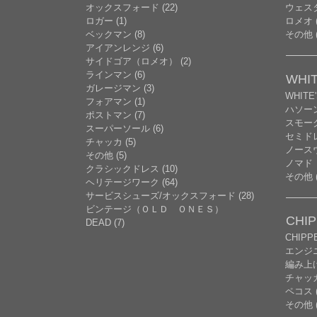
オックスフォード (22)
ウェスタ
ロガー (1)
ロメオ (
ベックマン (8)
その他 (
アイアンレンジ (6)
サイドゴア（ロメオ） (2)
ラインマン (6)
WHIT
ガレージマン (3)
WHITE
フォアマン (1)
ハソー
ポストマン (7)
スモーク
スーパーソール (6)
セミドレ
チャッカ (5)
ノースウ
その他 (5)
ノマド
クラシックドレス (10)
その他 (
ヘリテージワーク (64)
サービスシューズ/オックスフォード (28)
ビンテージ（ＯＬＤ ＯＮＥＳ）
CHI
DEAD (7)
CHIP
エンジニ
編み上げ 
チャッ
ペコス (
その他 (