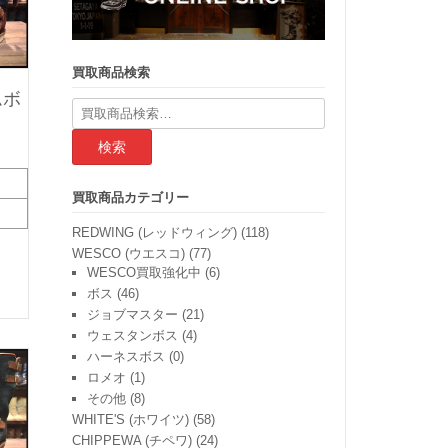
買取商品検索
ムボ
検
索
結
果:
買取商品カテゴリー
REDWING (レッドウィング)
(118)
WESCO (ウエスコ)
(77)
WESCO買取強化中
(6)
ボス
(46)
ジョブマスター
(21)
ウェスタンボス
(4)
ハーネスボス
(0)
ロメオ
(1)
その他
(8)
WHITE'S (ホワイツ)
(58)
CHIPPEWA (チペワ)
(24)