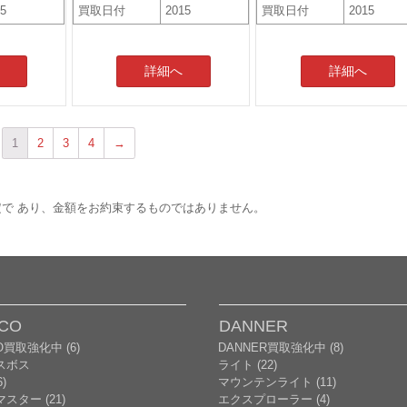
15
買取日付
2015
買取日付
2015
詳細へ
詳細へ
1
2
3
4
→
で あり、金額をお約束するものではありません。
CO
DANNER
O買取強化中 (6)
DANNER買取強化中 (8)
スボス
ライト (22)
)
マウンテンライト (11)
スター (21)
エクスプローラー (4)