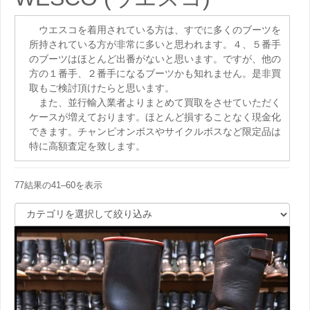
ウエスコを着用されている方は、すでに多くのブーツを
所持されている方が非常に多いと思われます。４、５番手
のブーツはほとんど出番がないと思います。ですが、他の
方の１番手、２番手になるブーツかも知れません。是非買
取もご検討頂けたらと思います。
また、並行輸入業者よりまとめて買取をさせていただく
ケースが増えております。ほとんど損することなく現金化
できます。チャンピオンボスやサイクルボスなど限定品は
特に高額査定を致します。
77結果の41–60を表示