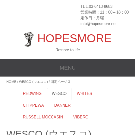
TEL:03-6413-8683
営業時間：11：00～18：00
定休日：月曜
info@hopesmore.net
HOPESMORE
Restore to life
MENU
HOME
/ WESCO (ウエスコ) / 固定ページ 3
REDWING
WESCO
WHITES
CHIPPEWA
DANNER
RUSSELL MOCCASIN
VIBERG
WESCO (ウエスコ)