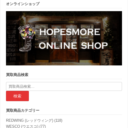
オンラインショップ
買取商品検索
検
索
結
果:
買取商品カテゴリー
REDWING (レッドウィング)
(118)
WESCO (ウエスコ)
(77)