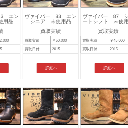
3 エン
ヴァイバー 83 エン
ヴァイバー 87 
使用品
ジニア 未使用品
ートシフト 未使
績
買取実績
買取実績
2,000
買取実績
￥50,000
買取実績
￥45,000
15
買取日付
2015
買取日付
2015
詳細へ
詳細へ