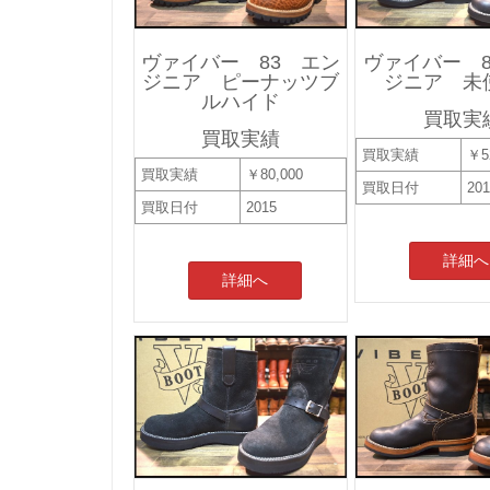
ヴァイバー 83 エン
ヴァイバー 8
ジニア ピーナッツブ
ジニア 未
ルハイド
買取実
買取実績
買取実績
￥5
買取実績
￥80,000
買取日付
20
買取日付
2015
詳細へ
詳細へ