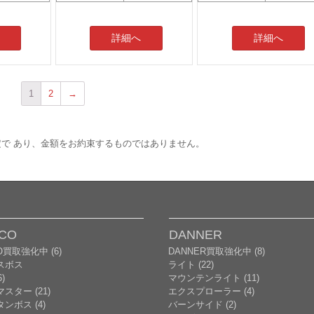
詳細へ
詳細へ
1
2
→
で あり、金額をお約束するものではありません。
CO
DANNER
O買取強化中 (6)
DANNER買取強化中 (8)
スボス
ライト (22)
)
マウンテンライト (11)
スター (21)
エクスプローラー (4)
ンボス (4)
バーンサイド (2)