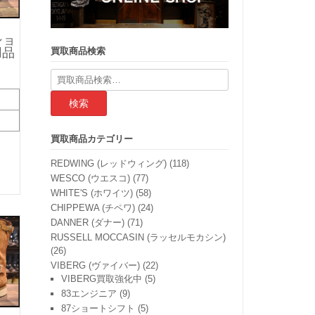
ショ
買取商品検索
用品
検
索
結
果:
買取商品カテゴリー
REDWING (レッドウィング)
(118)
WESCO (ウエスコ)
(77)
WHITE'S (ホワイツ)
(58)
CHIPPEWA (チペワ)
(24)
DANNER (ダナー)
(71)
RUSSELL MOCCASIN (ラッセルモカシン)
(26)
VIBERG (ヴァイバー)
(22)
VIBERG買取強化中
(5)
83エンジニア
(9)
87ショートシフト
(5)