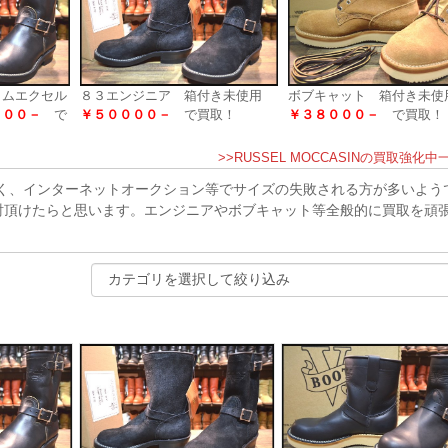
ロムエクセル
８３エンジニア 箱付き未使用
ボブキャット 箱付き未
０００－
で
￥５００００－
で買取！
￥３８０００－
で買取！
>>RUSSEL MOCCASINの買取強化中
く、インターネットオークション等でサイズの失敗される方が多いよう
討頂けたらと思います。エンジニアやボブキャット等全般的に買取を頑