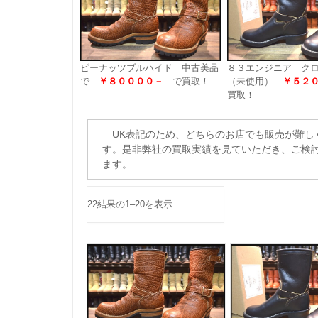
ピーナッツブルハイド 中古美品
８３エンジニア ク
で
￥８００００－
で買取！
（未使用）
￥５２
買取！
UK表記のため、どちらのお店でも販売が難し
す。是非弊社の買取実績を見ていただき、ご検
ます。
22結果の1–20を表示