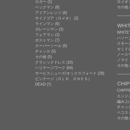
ロガー (1)
ロメオ (
ベックマン (8)
その他 (
アイアンレンジ (6)
サイドゴア（ロメオ） (2)
ラインマン (6)
WHIT
ガレージマン (3)
WHITE
フォアマン (1)
ハソー
ポストマン (7)
スモーク
スーパーソール (6)
セミドレ
チャッカ (5)
ノースウ
その他 (5)
ノマド
クラシックドレス (10)
その他 (
ヘリテージワーク (64)
サービスシューズ/オックスフォード (28)
ビンテージ（ＯＬＤ ＯＮＥＳ）
CHI
DEAD (7)
CHIP
エンジニ
編み上げ 
チャッ
ペコス (
その他 (