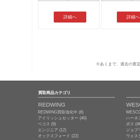
詳細へ
詳細へ
※あくまで、過去の査定
買取商品カテゴリ
REDWING
WES
REDWING買取強化中 (8)
WESC
アイリッシュセッター (40)
ハーネ
ペコス (9)
ボス (46
エンジニア (12)
ジョブマ
オックスフォード (22)
ウェスタ