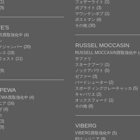
1)
フェザーライト (1)
8)
ボブライト (3)
マウンテンボブ (1)
ポストマン (4)
その他 (30)
E'S
'S買取強化中 (4)
ン
RUSSEL MOCCASIN
ジャンパー (20)
ス (19)
RUSSELL MOCCASIN買取強化中 (
ェスト (11)
サファリ
スネークブーツ (1)
8)
ノックアバウト (5)
ゼファー (3)
バードシューター (2)
スポーティングクレーチャッカ (5)
PPEWA
キャバリエ (2)
PEWA買取強化中 (4)
オックスフォード (1)
ア (16)
その他 (8)
(4)
カ
3)
VIBERG
8)
VIBERG買取強化中 (5)
83エンジニア (9)