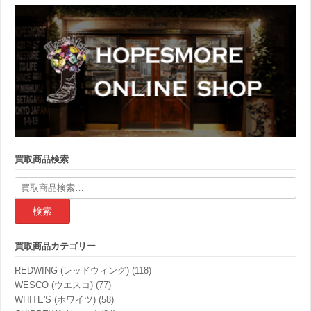
買取商品検索
検
索
結
果:
買取商品カテゴリー
REDWING (レッドウィング)
(118)
WESCO (ウエスコ)
(77)
WHITE'S (ホワイツ)
(58)