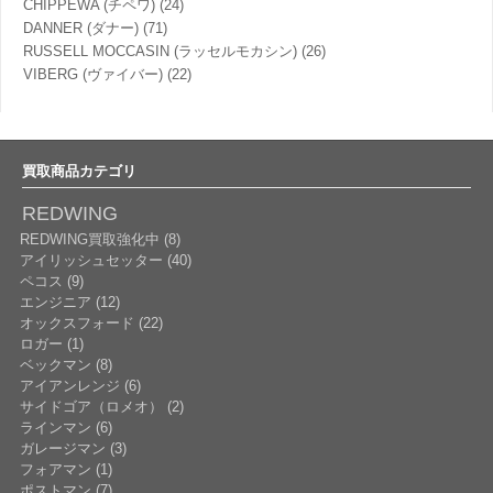
CHIPPEWA (チペワ)
(24)
DANNER (ダナー)
(71)
RUSSELL MOCCASIN (ラッセルモカシン)
(26)
VIBERG (ヴァイバー)
(22)
買取商品カテゴリ
REDWING
REDWING買取強化中 (8)
アイリッシュセッター (40)
ペコス (9)
エンジニア (12)
オックスフォード (22)
ロガー (1)
ベックマン (8)
アイアンレンジ (6)
サイドゴア（ロメオ） (2)
ラインマン (6)
ガレージマン (3)
フォアマン (1)
ポストマン (7)