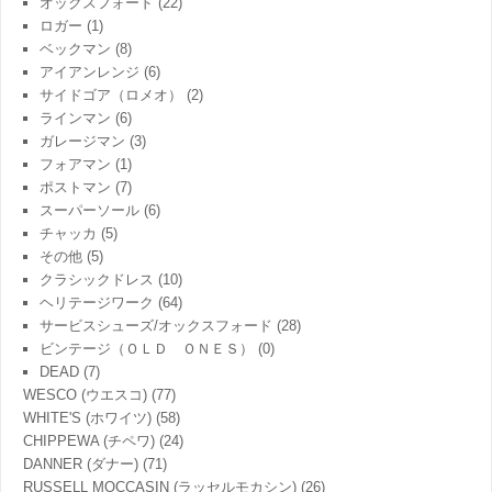
オックスフォード
(22)
ロガー
(1)
ベックマン
(8)
アイアンレンジ
(6)
サイドゴア（ロメオ）
(2)
ラインマン
(6)
ガレージマン
(3)
フォアマン
(1)
ポストマン
(7)
スーパーソール
(6)
チャッカ
(5)
その他
(5)
クラシックドレス
(10)
ヘリテージワーク
(64)
サービスシューズ/オックスフォード
(28)
ビンテージ（ＯＬＤ ＯＮＥＳ）
(0)
DEAD
(7)
WESCO (ウエスコ)
(77)
WHITE'S (ホワイツ)
(58)
CHIPPEWA (チペワ)
(24)
DANNER (ダナー)
(71)
RUSSELL MOCCASIN (ラッセルモカシン)
(26)