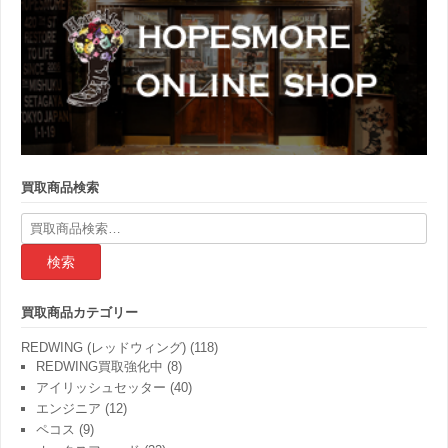
買取商品検索
検
索
結
果:
買取商品カテゴリー
REDWING (レッドウィング)
(118)
REDWING買取強化中
(8)
アイリッシュセッター
(40)
エンジニア
(12)
ペコス
(9)