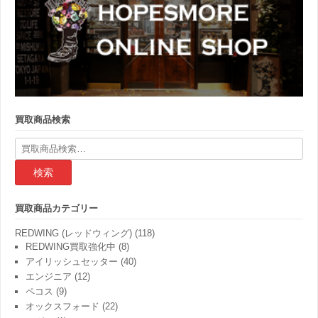
買取商品検索
検
索
結
果:
買取商品カテゴリー
REDWING (レッドウィング)
(118)
REDWING買取強化中
(8)
アイリッシュセッター
(40)
エンジニア
(12)
ペコス
(9)
オックスフォード
(22)