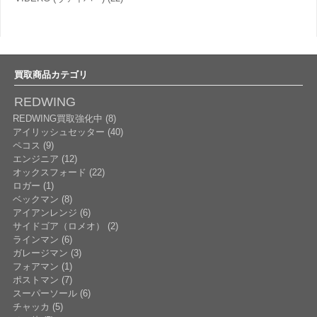
買取商品カテゴリ
REDWING
REDWING買取強化中 (8)
アイリッシュセッター (40)
ペコス (9)
エンジニア (12)
オックスフォード (22)
ロガー (1)
ベックマン (8)
アイアンレンジ (6)
サイドゴア（ロメオ） (2)
ラインマン (6)
ガレージマン (3)
フォアマン (1)
ポストマン (7)
スーパーソール (6)
チャッカ (5)