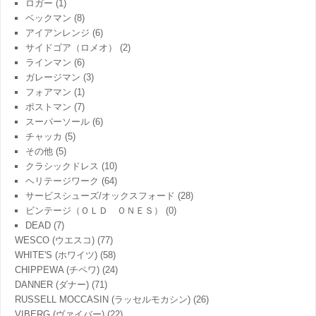
ロガー
(1)
ベックマン
(8)
アイアンレンジ
(6)
サイドゴア（ロメオ）
(2)
ラインマン
(6)
ガレージマン
(3)
フォアマン
(1)
ポストマン
(7)
スーパーソール
(6)
チャッカ
(5)
その他
(5)
クラシックドレス
(10)
ヘリテージワーク
(64)
サービスシューズ/オックスフォード
(28)
ビンテージ（ＯＬＤ ＯＮＥＳ）
(0)
DEAD
(7)
WESCO (ウエスコ)
(77)
WHITE'S (ホワイツ)
(58)
CHIPPEWA (チペワ)
(24)
DANNER (ダナー)
(71)
RUSSELL MOCCASIN (ラッセルモカシン)
(26)
VIBERG (ヴァイバー)
(22)