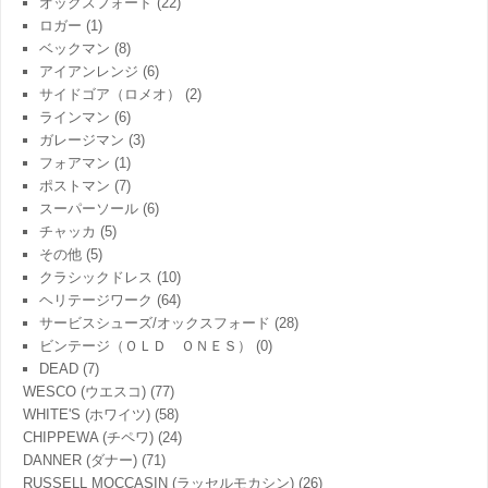
オックスフォード
(22)
ロガー
(1)
ベックマン
(8)
アイアンレンジ
(6)
サイドゴア（ロメオ）
(2)
ラインマン
(6)
ガレージマン
(3)
フォアマン
(1)
ポストマン
(7)
スーパーソール
(6)
チャッカ
(5)
その他
(5)
クラシックドレス
(10)
ヘリテージワーク
(64)
サービスシューズ/オックスフォード
(28)
ビンテージ（ＯＬＤ ＯＮＥＳ）
(0)
DEAD
(7)
WESCO (ウエスコ)
(77)
WHITE'S (ホワイツ)
(58)
CHIPPEWA (チペワ)
(24)
DANNER (ダナー)
(71)
RUSSELL MOCCASIN (ラッセルモカシン)
(26)