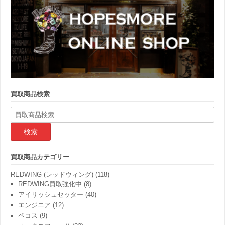
買取商品検索
検
索
結
果:
買取商品カテゴリー
REDWING (レッドウィング)
(118)
REDWING買取強化中
(8)
アイリッシュセッター
(40)
エンジニア
(12)
ペコス
(9)