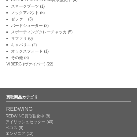
スネークブーツ
(1)
ノックアバウト
(5)
ゼファー
(3)
バードシューター
(2)
スポーティングクレーチャッカ
(5)
サファリ
(0)
キャバリエ
(2)
オックスフォード
(1)
その他
(8)
VIBERG (ヴァイバー)
(22)
買取商品カテゴリ
REDWING
REDWING買取強化中 (8)
アイリッシュセッター (40)
ペコス (9)
エンジニア (12)