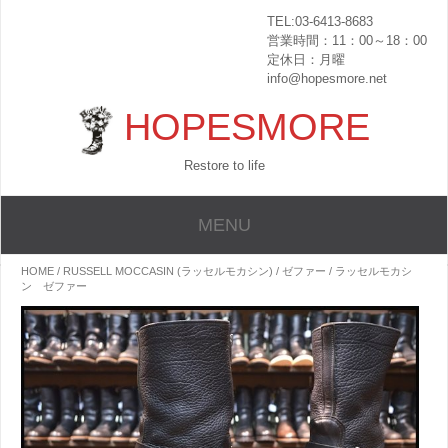
TEL:03-6413-8683
営業時間：11：00～18：00
定休日：月曜
info@hopesmore.net
HOPESMORE
Restore to life
MENU
HOME
/
RUSSELL MOCCASIN (ラッセルモカシン)
/
ゼファー
/ ラッセルモカシ
ン ゼファー