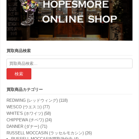
買取商品検索
検
索
結
果:
買取商品カテゴリー
REDWING (レッドウィング)
(118)
WESCO (ウエスコ)
(77)
WHITE'S (ホワイツ)
(58)
CHIPPEWA (チペワ)
(24)
DANNER (ダナー)
(71)
RUSSELL MOCCASIN (ラッセルモカシン)
(26)
RUSSELL MOCCASIN買取強化中
(4)