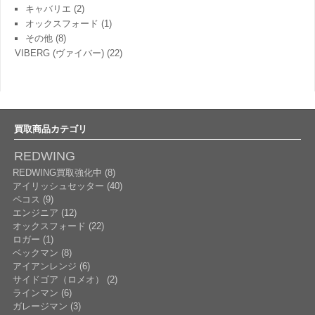
キャバリエ
(2)
オックスフォード
(1)
その他
(8)
VIBERG (ヴァイバー)
(22)
買取商品カテゴリ
REDWING
REDWING買取強化中 (8)
アイリッシュセッター (40)
ペコス (9)
エンジニア (12)
オックスフォード (22)
ロガー (1)
ベックマン (8)
アイアンレンジ (6)
サイドゴア（ロメオ） (2)
ラインマン (6)
ガレージマン (3)