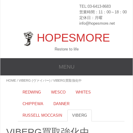
TEL:03-6413-8683
営業時間：11：00～18：00
定休日：月曜
info@hopesmore.net
HOPESMORE
Restore to life
MENU
HOME
/
VIBERG (ヴァイバー)
/ VIBERG買取強化中
REDWING
WESCO
WHITES
CHIPPEWA
DANNER
RUSSELL MOCCASIN
VIBERG
VIBERG買取強化中