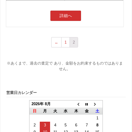
詳細へ
←
1
2
※あくまで、過去の査定で あり、金額をお約束するものではありま
せん。
営業日カレンダー
2026年 8月
日
月
火
水
木
金
土
1
2
3
4
5
6
7
8