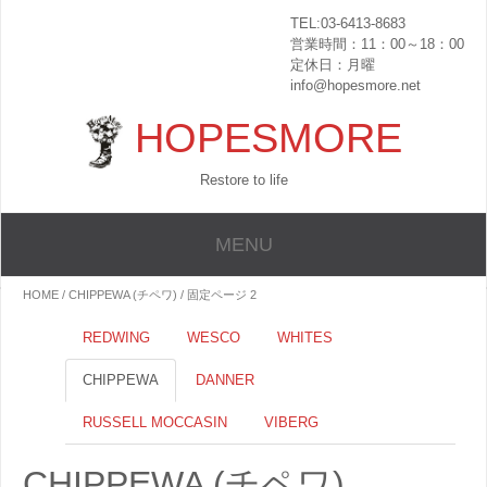
TEL:03-6413-8683
営業時間：11：00～18：00
定休日：月曜
info@hopesmore.net
HOPESMORE
Restore to life
MENU
HOME
/ CHIPPEWA (チペワ) / 固定ページ 2
REDWING
WESCO
WHITES
CHIPPEWA
DANNER
RUSSELL MOCCASIN
VIBERG
CHIPPEWA (チペワ)