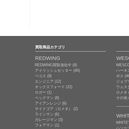
買取商品カテゴリ
REDWING
WES
REDWING買取強化中 (8)
WESC
アイリッシュセッター (40)
ハーネ
ペコス (9)
ボス (46
エンジニア (12)
ジョブマ
オックスフォード (22)
ウェスタ
ロガー (1)
ロメオ (
ベックマン (8)
その他 (
アイアンレンジ (6)
サイドゴア（ロメオ） (2)
ラインマン (6)
WHIT
ガレージマン (3)
WHITE
フォアマン (1)
ハソー