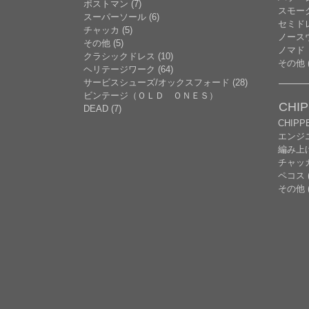
ポストマン (7)
スモーク
スーパーソール (6)
セミドレ
チャッカ (5)
ノースウ
その他 (5)
ノマド
クラシックドレス (10)
その他 (
ヘリテージワーク (64)
サービスシューズ/オックスフォード (28)
ビンテージ（ＯＬＤ ＯＮＥＳ）
CHI
DEAD (7)
CHIP
エンジニ
編み上げ 
チャッ
ペコス (
その他 (