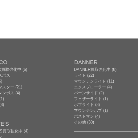
CO
DANNER
O買取強化中 (6)
DANNER買取強化中 (8)
スボス
ライト (22)
)
マウンテンライト (11)
スター (21)
エクスプローラー (4)
ンボス (4)
バーンサイド (2)
1)
フェザーライト (1)
8)
ボブライト (3)
マウンテンボブ (1)
ポストマン (4)
その他 (30)
E'S
'S買取強化中 (4)
ン