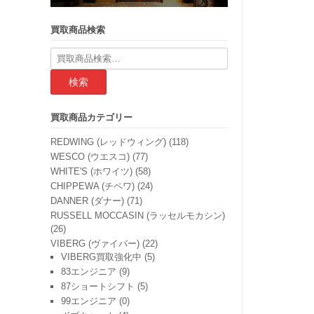
買取商品検索
検
索
結
果:
買取商品カテゴリー
REDWING (レッドウィング)
(118)
WESCO (ウエスコ)
(77)
WHITE'S (ホワイツ)
(58)
CHIPPEWA (チペワ)
(24)
DANNER (ダナー)
(71)
RUSSELL MOCCASIN (ラッセルモカシン)
(26)
VIBERG (ヴァイバー)
(22)
VIBERG買取強化中
(5)
83エンジニア
(9)
87ショートシフト
(5)
99エンジニア
(0)