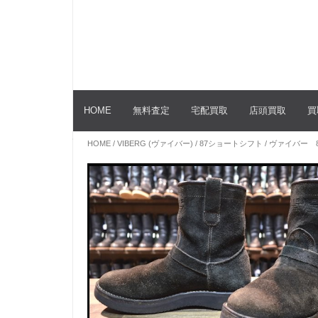
HOME
無料査定
宅配買取
店頭買取
買
HOME
/
VIBERG (ヴァイバー)
/
87ショートシフト
/ ヴァイバー 