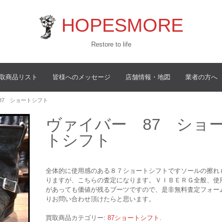
HOPESMORE
Restore to life
取商品リスト
皆様へのメッセージ
店舗情報・地図
業者の方へ
87 ショートシフト
ヴァイバー 87 ショ
トシフト
全体的に使用感のある８７ショートシフトですソールの擦れ
りますが、こちらの査定になります。ＶＩＢＥＲＧ全般、使
があっても価値が残るブーツですので、是非無料査定フォー
りお問い合わせ頂けたらと思います。
買取商品カテゴリー:
87ショートシフト
.