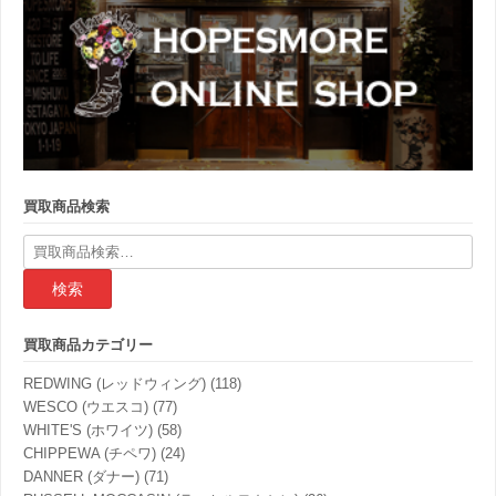
買取商品検索
検
索
結
果:
買取商品カテゴリー
REDWING (レッドウィング)
(118)
WESCO (ウエスコ)
(77)
WHITE'S (ホワイツ)
(58)
CHIPPEWA (チペワ)
(24)
DANNER (ダナー)
(71)