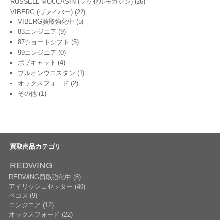
RUSSELL MOCCASIN (ラッセルモカシン)
(26)
VIBERG (ヴァイバー)
(22)
VIBERG買取強化中
(5)
83エンジニア
(9)
87ショートシフト
(5)
99エンジニア
(0)
ボブキャット
(4)
プルオンウエスタン
(1)
オックスフォード
(2)
その他
(1)
買取商品カテゴリ
REDWING
REDWING買取強化中 (8)
アイリッシュセッター (40)
ペコス (9)
エンジニア (12)
オックスフォード (22)