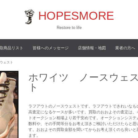
HOPESMORE
Restore to life
取商品リスト
皆様へのメッセージ
店舗情報・地図
業者の方へ
スウェスト
ホワイツ ノースウェ
ト
ラフアウトのノースウェストです。ラフアウトできれいなも
高査定になるケースが多いです。買取のおおよその査定は、
トオークション相場より若干安めです。オークションシステ
数料や、その手間等分をお考え頂きご検討いただけたらと思
す。おおよその買取金額を聞いてからお考え頂くのも良いと
ます。