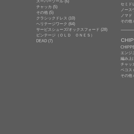
スーパーソール (6)
セミドレ
チャッカ (5)
ノースウ
その他 (5)
ノマド
クラシックドレス (10)
その他 (
ヘリテージワーク (64)
サービスシューズ/オックスフォード (28)
ビンテージ（ＯＬＤ ＯＮＥＳ）
CHI
DEAD (7)
CHIP
エンジニ
編み上げ 
チャッ
ペコス (
その他 (