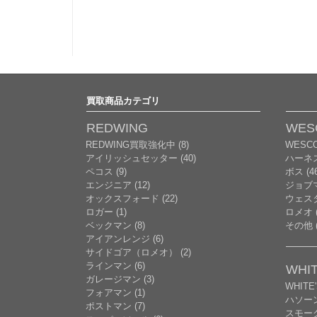
買取商品カテゴリ
REDWING
WES
REDWING買取強化中 (8)
WESC
アイリッシュセッター (40)
ハーネ
ペコス (9)
ボス (46
エンジニア (12)
ジョブマ
オックスフォード (22)
ウェスタ
ロガー (1)
ロメオ (
ベックマン (8)
その他 (
アイアンレンジ (6)
サイドゴア（ロメオ） (2)
ラインマン (6)
WHIT
ガレージマン (3)
WHITE
フォアマン (1)
ハソー
ポストマン (7)
スモーク