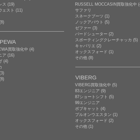
ス (19)
RUSSELL MOCCASIN買取強化中 (
ェスト (11)
サファリ
スネークブーツ (1)
8)
ノックアバウト (5)
ゼファー (3)
バードシューター (2)
スポーティングクレーチャッカ (5)
PPEWA
キャバリエ (2)
PEWA買取強化中 (4)
オックスフォード (1)
ア (16)
その他 (8)
(4)
カ
3)
VIBERG
8)
VIBERG買取強化中 (5)
83エンジニア (9)
87ショートシフト (5)
99エンジニア
ボブキャット (4)
プルオンウエスタン (1)
オックスフォード (2)
その他 (1)