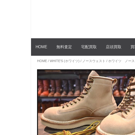
HOME
無料査定
宅配買取
店頭買取
買
HOME
/
WHITE'S (ホワイツ)
/
ノースウェスト
/ ホワイツ ノー