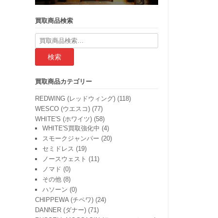
買取商品検索
検
索
結
果:
買取商品カテゴリー
REDWING (レッドウィング)
(118)
WESCO (ウエスコ)
(77)
WHITE'S (ホワイツ)
(58)
WHITE'S買取強化中
(4)
スモークジャンパー
(20)
セミドレス
(19)
ノースウェスト
(11)
ノマド
(0)
その他
(8)
ハソーン
(0)
CHIPPEWA (チペワ)
(24)
DANNER (ダナー)
(71)