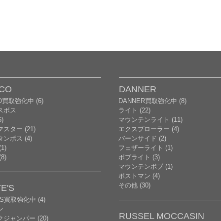
CO
DANNER
O買取強化中 (6)
DANNER買取強化中 (8)
スボス
ライト (22)
)
マウンテンライト (11)
スター (21)
エクスプローラー (4)
ンボス (4)
バーンサイド (2)
1)
フェザーライト (1)
8)
ボブライト (3)
マウンテンボブ (1)
ポストマン (4)
その他 (30)
E'S
'S買取強化中 (4)
ン
RUSSEL MOCCASIN
ジャンパー (20)