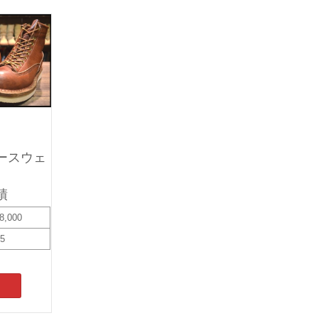
ースウェ
績
8,000
15