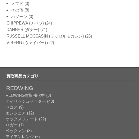
ノマド
(0)
その他
(8)
ハソーン
(0)
CHIPPEWA (チペワ)
(24)
DANNER (ダナー)
(71)
RUSSELL MOCCASIN (ラッセルモカシン)
(26)
VIBERG (ヴァイバー)
(22)
買取商品カテゴリ
REDWING
REDWING買取強化中 (8)
アイリッシュセッター (40)
ペコス (9)
エンジニア (12)
オックスフォード (22)
ロガー (1)
ベックマン (8)
アイアンレンジ (6)