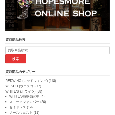
買取商品検索
検
索
結
果:
買取商品カテゴリー
REDWING (レッドウィング)
(118)
WESCO (ウエスコ)
(77)
WHITE'S (ホワイツ)
(58)
WHITE'S買取強化中
(4)
スモークジャンパー
(20)
セミドレス
(19)
ノースウェスト
(11)