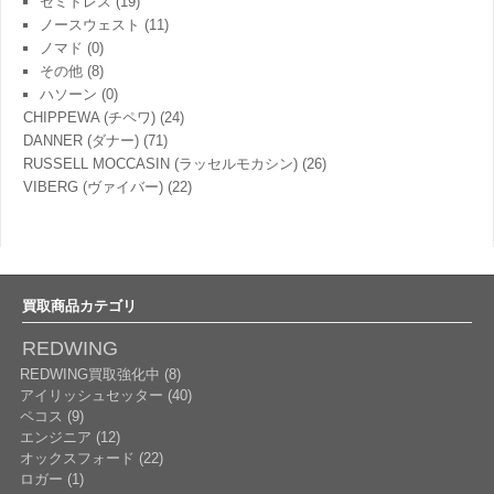
セミドレス
(19)
ノースウェスト
(11)
ノマド
(0)
その他
(8)
ハソーン
(0)
CHIPPEWA (チペワ)
(24)
DANNER (ダナー)
(71)
RUSSELL MOCCASIN (ラッセルモカシン)
(26)
VIBERG (ヴァイバー)
(22)
買取商品カテゴリ
REDWING
REDWING買取強化中 (8)
アイリッシュセッター (40)
ペコス (9)
エンジニア (12)
オックスフォード (22)
ロガー (1)