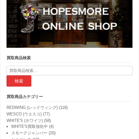
買取商品検索
検
索
結
果:
買取商品カテゴリー
REDWING (レッドウィング)
(118)
WESCO (ウエスコ)
(77)
WHITE'S (ホワイツ)
(58)
WHITE'S買取強化中
(4)
スモークジャンパー
(20)