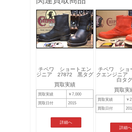
関連買取商品
チペワ ショートエン
チペワ ショ
ジニア 27872 黒タグ
クエンジニア 
白タ
買取実績
買取実
買取実績
￥7,000
買取実績
￥2
買取日付
2015
買取日付
20
詳細へ
詳細へ