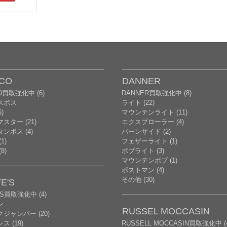
CO
DANNER
O買取強化中 (6)
DANNER買取強化中 (8)
スボス
ライト (22)
)
マウンテンライト (11)
スター (21)
エクスプローラー (4)
ンボス (4)
バーンサイド (2)
1)
フェザーライト (1)
8)
ボブライト (3)
マウンテンボブ (1)
ポストマン (4)
その他 (30)
E'S
'S買取強化中 (4)
ン
RUSSEL MOCCASIN
ジャンパー (20)
ス (19)
RUSSELL MOCCASIN買取強化中 (