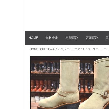
HOME
無料査定
宅配買取
店頭買取
買
HOME
/
CHIPPEWA (チペワ)
/
エンジニア
/ チペワ スエードエン