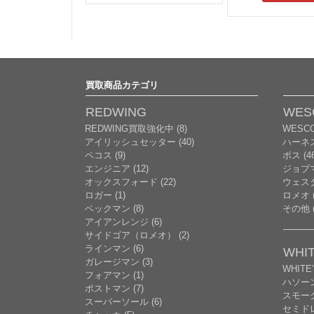
買取商品カテゴリ
REDWING
WES
REDWING買取強化中 (8)
WESC
アイリッシュセッター (40)
ハーネ
ペコス (9)
ボス (46
エンジニア (12)
ジョブマ
オックスフォード (22)
ウェスタ
ロガー (1)
ロメオ (
ベックマン (8)
その他 (
アイアンレンジ (6)
サイドゴア（ロメオ） (2)
ラインマン (6)
WHIT
ガレージマン (3)
WHITE
フォアマン (1)
ハソー
ポストマン (7)
スモーク
スーパーソール (6)
セミドレ