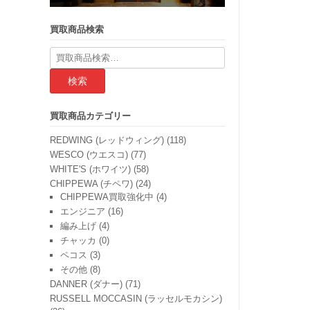
買取商品検索
検
索
結
果:
買取商品カテゴリー
REDWING (レッドウィング)
(118)
WESCO (ウエスコ)
(77)
WHITE'S (ホワイツ)
(58)
CHIPPEWA (チペワ)
(24)
CHIPPEWA買取強化中
(4)
エンジニア
(16)
編み上げ
(4)
チャッカ
(0)
ペコス
(3)
その他
(8)
DANNER (ダナー)
(71)
RUSSELL MOCCASIN (ラッセルモカシン)