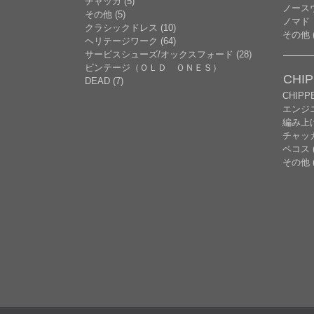
チャッカ (5)
ノースウ
その他 (5)
ノマド
クラシックドレス (10)
その他 (
ヘリテージワーク (64)
サービスシューズ/オックスフォード (28)
ビンテージ（ＯＬＤ ＯＮＥＳ）
CHI
DEAD (7)
CHIP
エンジニ
編み上げ 
チャッ
ペコス (
その他 (