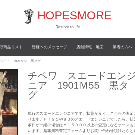
HOPESMORE
Restore to life
取商品リスト
皆様へのメッセージ
店舗情報・地図
業者の方へ
ジニア 1901Ｍ55 黒タグ
チペワ スエードエン
ニア 1901Ｍ55 黒タ
グ
現行のスエードエンジニアです。状態が良く、こちらの査定
ります。ＰＴ９１や８３のスエードエンジニアでしたら、状
条件が一緒の場合は￥１５０００以上の査定になるケースも
います。是非無料査定フォームよりお問い合わせ頂けたらと