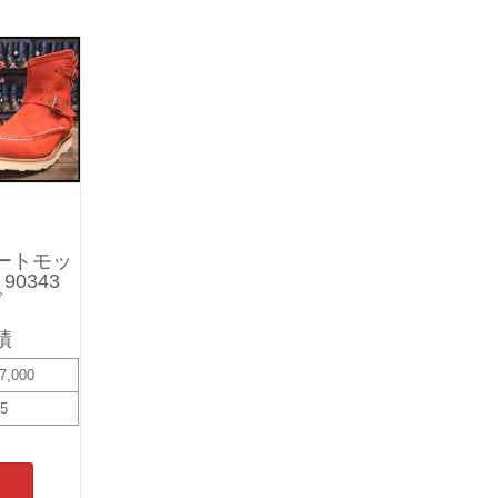
ートモッ
90343
グ
績
7,000
15