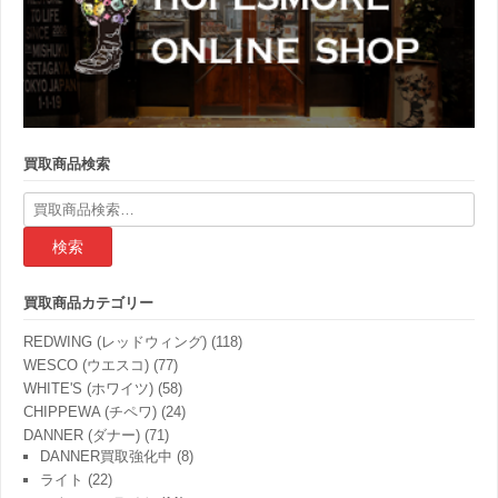
買取商品検索
検
索
結
果:
買取商品カテゴリー
REDWING (レッドウィング)
(118)
WESCO (ウエスコ)
(77)
WHITE'S (ホワイツ)
(58)
CHIPPEWA (チペワ)
(24)
DANNER (ダナー)
(71)
DANNER買取強化中
(8)
ライト
(22)