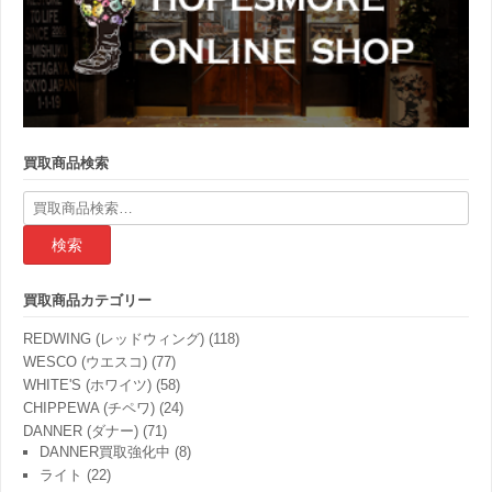
買取商品検索
検
索
結
果:
買取商品カテゴリー
REDWING (レッドウィング)
(118)
WESCO (ウエスコ)
(77)
WHITE'S (ホワイツ)
(58)
CHIPPEWA (チペワ)
(24)
DANNER (ダナー)
(71)
DANNER買取強化中
(8)
ライト
(22)