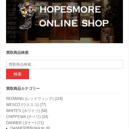
買取商品検索
検
索
結
果:
買取商品カテゴリー
REDWING (レッドウィング)
(118)
WESCO (ウエスコ)
(77)
WHITE'S (ホワイツ)
(58)
CHIPPEWA (チペワ)
(24)
DANNER (ダナー)
(71)
DANNER買取強化中
(8)