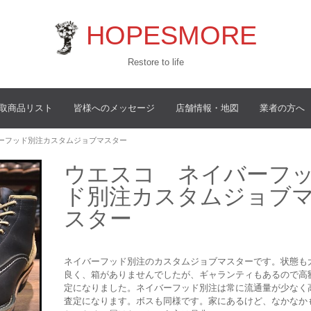
HOPESMORE
Restore to life
取商品リスト
皆様へのメッセージ
店舗情報・地図
業者の方へ
バーフッド別注カスタムジョブマスター
ウエスコ ネイバーフ
ド別注カスタムジョブ
スター
ネイバーフッド別注のカスタムジョブマスターです。状態も
良く、箱がありませんでしたが、ギャランティもあるので高
定になりました。ネイバーフッド別注は常に流通量が少なく
査定になります。ボスも同様です。家にあるけど、なかなか