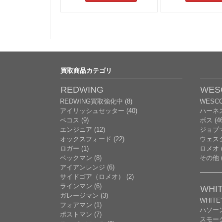
買取商品カテゴリ
REDWING
WES
REDWING買取強化中 (8)
WESC
アイリッシュセッター (40)
ハーネ
ペコス (9)
ボス (46
エンジニア (12)
ジョブマ
オックスフォード (22)
ウェスタ
ロガー (1)
ロメオ (
ベックマン (8)
その他 (
アイアンレンジ (6)
サイドゴア（ロメオ） (2)
ラインマン (6)
WHIT
ガレージマン (3)
WHITE
フォアマン (1)
ハソー
ポストマン (7)
スモーク