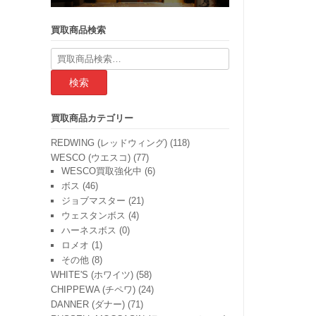
買取商品検索
検
索
結
果:
買取商品カテゴリー
REDWING (レッドウィング)
(118)
WESCO (ウエスコ)
(77)
WESCO買取強化中
(6)
ボス
(46)
ジョブマスター
(21)
ウェスタンボス
(4)
ハーネスボス
(0)
ロメオ
(1)
その他
(8)
WHITE'S (ホワイツ)
(58)
CHIPPEWA (チペワ)
(24)
DANNER (ダナー)
(71)