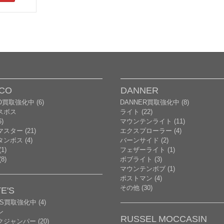
CO
DANNER
O買取強化中 (6)
DANNER買取強化中 (8)
スボス
ライト (22)
)
マウンテンライト (11)
スター (21)
エクスプローラー (4)
ンボス (4)
バーンサイド (2)
1)
フェザーライト (1)
8)
ボブライト (3)
マウンテンボブ (1)
ポストマン (4)
その他 (30)
E'S
'S買取強化中 (4)
ン
RUSSEL MOCCASIN
ジャンパー (20)