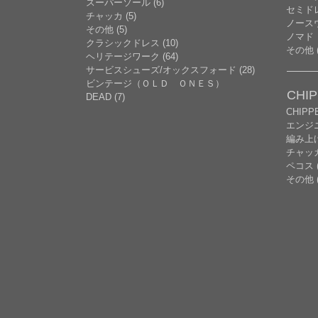
スーパーソール (6)
セミドレ
チャッカ (5)
ノースウ
その他 (5)
ノマド
クラシックドレス (10)
その他 (
ヘリテージワーク (64)
サービスシューズ/オックスフォード (28)
ビンテージ（ＯＬＤ ＯＮＥＳ）
CHI
DEAD (7)
CHIP
エンジニ
編み上げ 
チャッ
ペコス (
その他 (