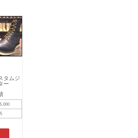
スタムジ
ター
績
5,000
15