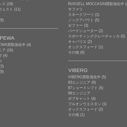
ス (19)
RUSSELL MOCCASIN買取強化中 (
ェスト (11)
サファリ
スネークブーツ (1)
8)
ノックアバウト (5)
ゼファー (3)
バードシューター (2)
スポーティングクレーチャッカ (5)
PPEWA
キャバリエ (2)
PEWA買取強化中 (4)
オックスフォード (1)
ア (16)
その他 (8)
(4)
カ
3)
VIBERG
8)
VIBERG買取強化中 (5)
83エンジニア (9)
87ショートシフト (5)
99エンジニア
ボブキャット (4)
プルオンウエスタン (1)
オックスフォード (2)
その他 (1)