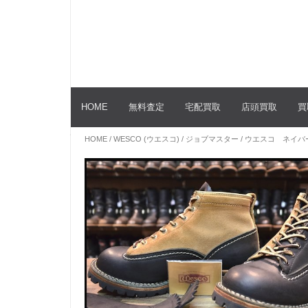
HOME
無料査定
宅配買取
店頭買取
買
HOME
/
WESCO (ウエスコ)
/
ジョブマスター
/ ウエスコ ネイ