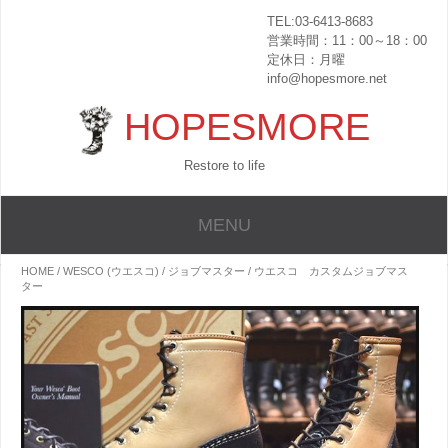
TEL:03-6413-8683
営業時間：11：00～18：00
定休日：月曜
info@hopesmore.net
HOPESMORE
Restore to life
MENU
HOME
/
WESCO (ウエスコ)
/
ジョブマスター
/ ウエスコ カスタムジョブマス
ター