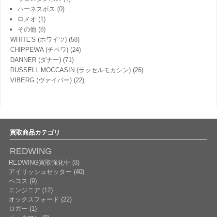
ハーネスボス
(0)
ロメオ
(1)
その他
(8)
WHITE'S (ホワイツ)
(58)
CHIPPEWA (チペワ)
(24)
DANNER (ダナー)
(71)
RUSSELL MOCCASIN (ラッセルモカシン)
(26)
VIBERG (ヴァイバー)
(22)
買取商品カテゴリ
REDWING
REDWING買取強化中 (8)
アイリッシュセッター (40)
ペコス (9)
エンジニア (12)
オックスフォード (22)
ロガー (1)