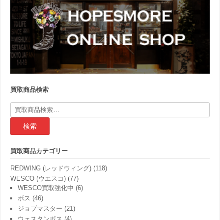
買取商品検索
検
索
結
果:
買取商品カテゴリー
REDWING (レッドウィング)
(118)
WESCO (ウエスコ)
(77)
WESCO買取強化中
(6)
ボス
(46)
ジョブマスター
(21)
ウェスタンボス
(4)