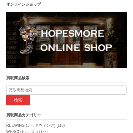
オンラインショップ
買取商品検索
検
索
結
果:
買取商品カテゴリー
REDWING (レッドウィング)
(118)
WESCO (ウエスコ)
(77)