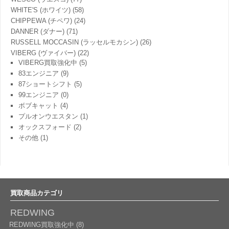
WHITE'S (ホワイツ)
(58)
CHIPPEWA (チペワ)
(24)
DANNER (ダナー)
(71)
RUSSELL MOCCASIN (ラッセルモカシン)
(26)
VIBERG (ヴァイバー)
(22)
VIBERG買取強化中
(5)
83エンジニア
(9)
87ショートシフト
(5)
99エンジニア
(0)
ボブキャット
(4)
プルオンウエスタン
(1)
オックスフォード
(2)
その他
(1)
買取商品カテゴリ
REDWING
REDWING買取強化中 (8)