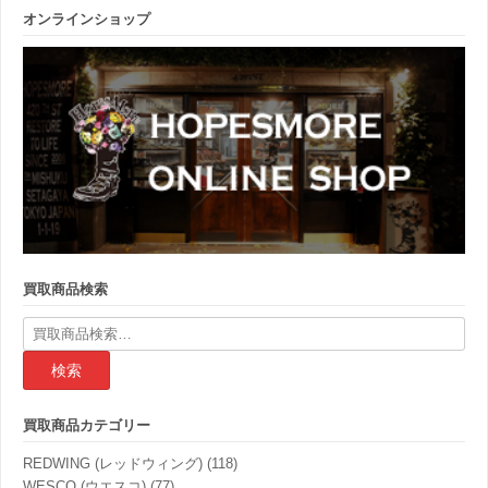
オンラインショップ
買取商品検索
検
索
結
果:
買取商品カテゴリー
REDWING (レッドウィング)
(118)
WESCO (ウエスコ)
(77)