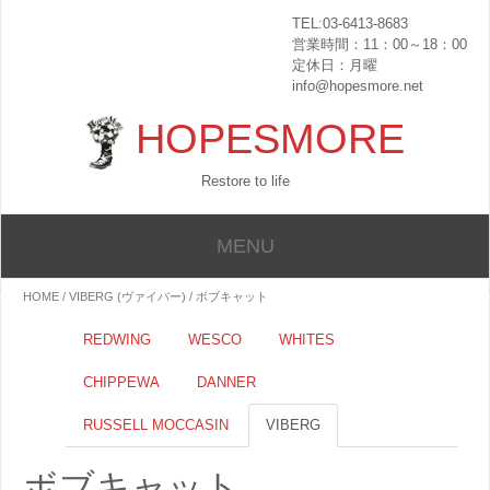
TEL:03-6413-8683
営業時間：11：00～18：00
定休日：月曜
info@hopesmore.net
HOPESMORE
Restore to life
MENU
HOME
/
VIBERG (ヴァイバー)
/ ボブキャット
REDWING
WESCO
WHITES
CHIPPEWA
DANNER
RUSSELL MOCCASIN
VIBERG
ボブキャット