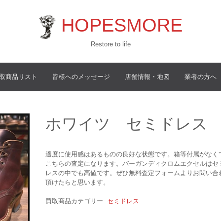
HOPESMORE
Restore to life
取商品リスト
皆様へのメッセージ
店舗情報・地図
業者の方へ
ホワイツ セミドレス
適度に使用感はあるものの良好な状態です。箱等付属がなく
こちらの査定になります。バーガンディクロムエクセルはセ
レスの中でも高値です。ぜひ無料査定フォームよりお問い合
頂けたらと思います。
買取商品カテゴリー:
セミドレス
.