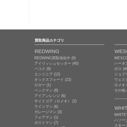
買取商品カテゴリ
REDWING
WES
REDWING買取強化中 (8)
WESC
アイリッシュセッター (40)
ハーネ
ペコス (9)
ボス (46
エンジニア (12)
ジョブマ
オックスフォード (22)
ウェスタ
ロガー (1)
ロメオ (
ベックマン (8)
その他 (
アイアンレンジ (6)
サイドゴア（ロメオ） (2)
ラインマン (6)
WHIT
ガレージマン (3)
WHITE
フォアマン (1)
ハソー
ポストマン (7)
スモーク