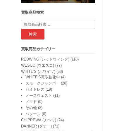
買取商品検索
検
索
結
果:
買取商品カテゴリー
REDWING (レッドウィング)
(118)
WESCO (ウエスコ)
(77)
WHITE'S (ホワイツ)
(58)
WHITE'S買取強化中
(4)
スモークジャンパー
(20)
セミドレス
(19)
ノースウェスト
(11)
ノマド
(0)
その他
(8)
ハソーン
(0)
CHIPPEWA (チペワ)
(24)
DANNER (ダナー)
(71)