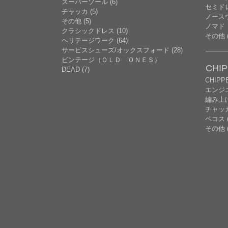
スーパーソール (6)
セミドレ
チャッカ (5)
ノースウ
その他 (5)
ノマド
クラシックドレス (10)
その他 (
ヘリテージワーク (64)
サービスシューズ/オックスフォード (28)
ビンテージ（ＯＬＤ ＯＮＥＳ）
CHI
DEAD (7)
CHIP
エンジニ
編み上げ 
チャッ
ペコス (
その他 (