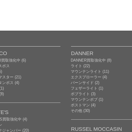
CO
DANNER
O買取強化中 (6)
DANNER買取強化中 (8)
スボス
ライト (22)
)
マウンテンライト (11)
スター (21)
エクスプローラー (4)
ンボス (4)
バーンサイド (2)
1)
フェザーライト (1)
8)
ボブライト (3)
マウンテンボブ (1)
ポストマン (4)
その他 (30)
E'S
'S買取強化中 (4)
ン
RUSSEL MOCCASIN
ジャンパー (20)