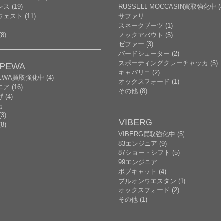
ス (19)
RUSSELL MOCCASIN買取強化中 (
ェスト (11)
サファリ
スネークブーツ (1)
8)
ノックアバウト (5)
ゼファー (3)
バードシューター (2)
スポーティングクレーチャッカ (5)
PPEWA
キャバリエ (2)
PEWA買取強化中 (4)
オックスフォード (1)
ア (16)
その他 (8)
(4)
カ
3)
VIBERG
8)
VIBERG買取強化中 (5)
83エンジニア (9)
87ショートシフト (5)
99エンジニア
ボブキャット (4)
プルオンウエスタン (1)
オックスフォード (2)
その他 (1)