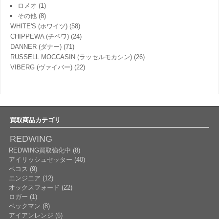
ロメオ
(1)
その他
(8)
WHITE'S (ホワイツ)
(58)
CHIPPEWA (チペワ)
(24)
DANNER (ダナー)
(71)
RUSSELL MOCCASIN (ラッセルモカシン)
(26)
VIBERG (ヴァイバー)
(22)
買取商品カテゴリ
REDWING
REDWING買取強化中 (8)
アイリッシュセッター (40)
ペコス (9)
エンジニア (12)
オックスフォード (22)
ロガー (1)
ベックマン (8)
アイアンレンジ (6)