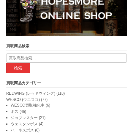
買取商品検索
検
索
結
果:
買取商品カテゴリー
REDWING (レッドウィング)
(118)
WESCO (ウエスコ)
(77)
WESCO買取強化中
(6)
ボス
(46)
ジョブマスター
(21)
ウェスタンボス
(4)
ハーネスボス
(0)