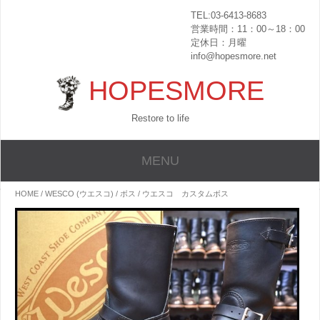
TEL:03-6413-8683
営業時間：11：00～18：00
定休日：月曜
info@hopesmore.net
HOPESMORE
Restore to life
MENU
HOME
/
WESCO (ウエスコ)
/
ボス
/ ウエスコ カスタムボス